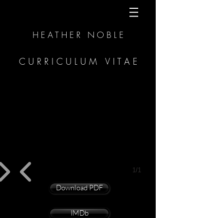
H E A T H E R N O B L E
C U R R I C U L U M V I T A E
1/1
Download PDF
IMDb